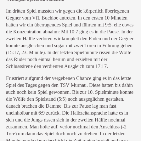
Im dritten Spiel mussten wir gegen die körperlich überlegenen
Gegner vom VfL Buchloe antreten. In den ersten 10 Minuten
hatten wir ein überragendes Spiel und führten mit 9:5, ehe etwas
die Konzentration abnahm: Mit 10:7 ging es in die Pause. In der
zweiten Hälfte verloren wir komplett den Faden und der Gegner
konnte ausgleichen und sogar mit zwei Toren in Führung gehen
(15:17, 23. Minute). In der letzten Spielminute rissen die Wölfe
das Ruder noch einmal herum und erzielten mit der
Schlusssirene den verdienten Ausgleich zum 17:17.
Frustriert aufgrund der vergebenen Chance ging es in das letzte
Spiel des Tages gegen den TSV Murnau. Diese hatten bis dahin
auch noch kein Spiel gewonnen. Bis zur 10. Spielminute konnte
die Wölfe den Spielstand (5:5) noch ausgeglichen gestalten,
danach brachen die Dämme. Bis zur Pause lag man fast
uneinholbar mit 6:9 zurück. Die Halbzeitansprache hatte es in
sich und die Jungs rissen sich in der zweiten Hälfte nochmal
zusammen. Man holte auf, verlor nochmal den Anschluss (-2
Tore) um dann das Spiel doch noch zu drehen. In der letzten
Minute wurde dann geschickt die Zeit runtergespielt und man